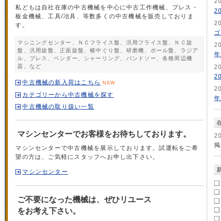
2
私どもは自社在庫の中古機械を中心に
中古工作機械
、プレス・
2
板金機械、工具/冶具、等数多くの中古機械を販売しておりま
2
す。
ゴ
マシニングセンター、ＮＣフライス盤、汎用フライス盤、ＮＣ旋
2
盤、汎用旋盤、正面旋盤、横中ぐり盤、研磨機、ボール盤、ラジア
年
ル、プレス、ベンダー、シャーリング、バンドソー、各種周辺機
器、など
2
2
中古機械の新入荷はこちら
NEW
2
カテゴリーから中古機械を探す
年
中古機械の取り扱い一覧
マシンセンターでお客様をお待ちしております。
2
掲
マシンセンターで
中古機械
を展示しております。試運転をご希
望の方は、ご気軽にスタッフへお申し出下さい。
マシンセンター
ご不要になった機械は、ぜひリユース
をお考え下さい。